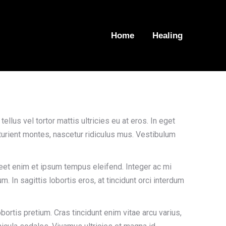
Home
Healing
llus vel tortor mattis ultricies eu at eros. In eget
turient montes, nascetur ridiculus mus. Vestibulum
oreet enim et ipsum tempus eleifend. Integer ac mi
. In sagittis lobortis eros, at tincidunt orci interdum
ortis pretium. Cras tincidunt enim vitae arcu varius,