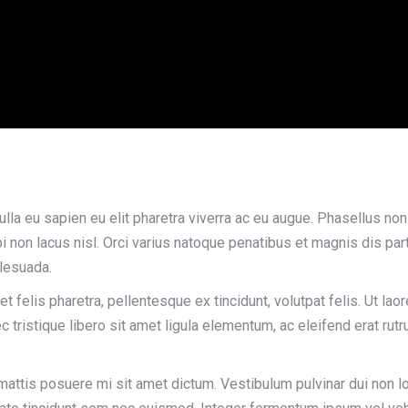
a eu sapien eu elit pharetra viverra ac eu augue. Phasellus non te
 non lacus nisl. Orci varius natoque penatibus et magnis dis par
lesuada.
 felis pharetra, pellentesque ex tincidunt, volutpat felis. Ut la
tristique libero sit amet ligula elementum, ac eleifend erat rutrum
attis posuere mi sit amet dictum. Vestibulum pulvinar dui non lob