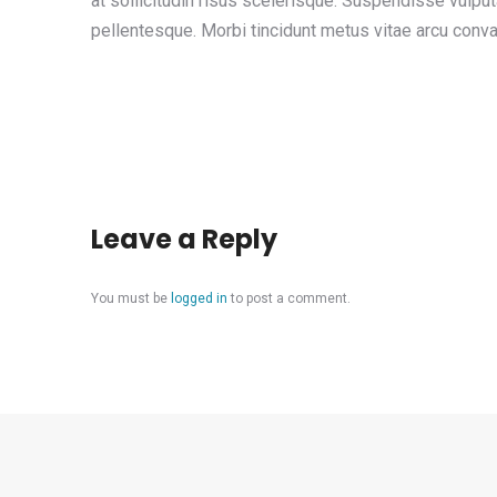
at sollicitudin risus scelerisque. Suspendisse vulp
pellentesque. Morbi tincidunt metus vitae arcu conval
Leave a Reply
You must be
logged in
to post a comment.