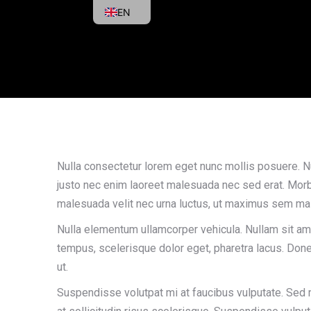
EN
Nulla consectetur lorem eget nunc mollis posuere. Null
justo nec enim laoreet malesuada nec sed erat. Morbi
malesuada velit nec urna luctus, ut maximus sem ma
Nulla elementum ullamcorper vehicula. Nullam sit amet
tempus, scelerisque dolor eget, pharetra lacus. Donec 
ut.
Suspendisse volutpat mi at faucibus vulputate. Sed m