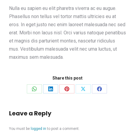
Nulla eu sapien eu elit pharetra viverra ac eu augue.
Phasellus non tellus vel tortor mattis ultricies eu at
eros. In eget justo nec enim laoreet malesuada nec sed
erat. Morbi non lacus nisl. Orci varius natoque penatibus
et magnis dis parturient montes, nascetur ridiculus
mus. Vestibulum malesuada velit nec urna luctus, ut
maximus sem malesuada.
Share this post
Share
Share
Share
Share
Share
on
on
on
on
on
WhatsApp
LinkedIn
Pinterest
X
Facebook
Leave a Reply
You must be
logged in
to post a comment.