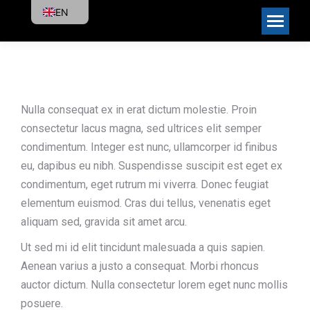
EN
Nulla consequat ex in erat dictum molestie. Proin
consectetur lacus magna, sed ultrices elit semper
condimentum. Integer est nunc, ullamcorper id finibus
eu, dapibus eu nibh. Suspendisse suscipit est eget ex
condimentum, eget rutrum mi viverra. Donec feugiat
elementum euismod. Cras dui tellus, venenatis eget
aliquam sed, gravida sit amet arcu.
Ut sed mi id elit tincidunt malesuada a quis sapien.
Aenean varius a justo a consequat. Morbi rhoncus
auctor dictum. Nulla consectetur lorem eget nunc mollis
posuere.